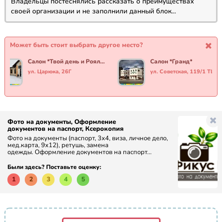
Владельцы постеснялись рассказать о преимуществах
своей организации и не заполнили данный блок...
Может быть стоит выбрать другое место?
Салон *Твой день и Рояль*
Салон *Гранд*
ул. Царюка, 26Г
ул. Советская, 119/1 ТЦ А
Фото на документы, Оформление
документов на паспорт, Ксерокопия
Фото на документы (паспорт, 3х4, виза, личное дело,
мед.карта, 9х12), ретушь, замена
одежды. Оформление документов на паспорт...
Были здесь? Поставьте оценку:
1
2
3
4
5