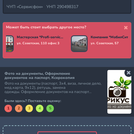
ЧУП «Сервисфон» УНП 290498317
Может быть стоит выбрать другое место?
Мастерская *Profi-service*
Компания *МобилСити*
ул. Советская, 110 офис 3
ул. Советская, 57
Фото на документы, Оформление
документов на паспорт, Ксерокопия
Фото на документы (паспорт, 3х4, виза, личное дело,
мед.карта, 9х12), ретушь, замена
одежды. Оформление документов на паспорт...
Были здесь? Поставьте оценку:
1
2
3
4
5