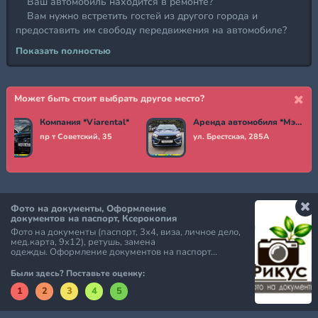
Ваш автомобиль находится в ремонте?
Вам нужно встретить гостей из другого города и
предоставить им свободу передвижения на автомобиле?
Ваша работа связана с постоянными разъездами?
Показать полностью
Вашей фирме время от времени необходим автомобиль?
Или быть может у вас просто нет собственного
автомобиля ,но вам он очень нужен?
Может быть стоит выбрать другое место?
Мы решим вам эту проблему, предложив вам услугу по
Компания *Viarental*
Аренда автомобиля *Мэйси*
прокату и аренде автомобиля.
пр т Советский, 35
ул. Брестская, 285А
Фото на документы, Оформление
документов на паспорт, Ксерокопия
Фото на документы (паспорт, 3х4, виза, личное дело,
мед.карта, 9х12), ретушь, замена
одежды. Оформление документов на паспорт...
Были здесь? Поставьте оценку:
1
2
3
4
5