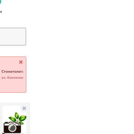
ы
Стоматология *АРТ*
Стоматология *Юпи-Дент*
ул. Комсомольская, 55 каб.207
ул. Советская, 61