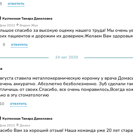
8
ответить
Кустинская Тамара Даниловна
фев 2021
Вадим Жук
льшое спасибо за высокую оценку нашего труда! Мы очень у
оих пациентов и дорожим их доверием.Желаем Вам здоровья
9
ответить
24 авг 2020
на
августа ставила металлокерамическую коронку у врача Домас
 очень аккуратно. Абсолютно безболезненно. Зуб сделали так
отличишь от своих.Спасибо, все очень понравилось,Всегда хо
ько в эту стоматологию
10
ответить
Кустинская Тамара Даниловна
фев 2021
Диана
асибо Вам за хороший отзыв! Наша команда уже 20 лет стара