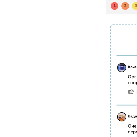
1
2
Клие
Орг
воп
Вади
Оче
пер