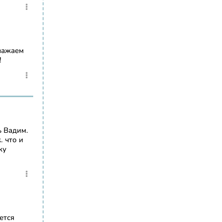
важаем
!
ь Вадим.
. что и
жу
ется