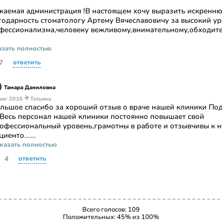
жаемая администрация !В настоящем хочу выразить искренн
годарность стоматологу Артему Вячеславовичу за высокий у
фессионализма,человеку вежливому,внимательному,обходит
зать полностью
7
ответить
Тамара Даниловна
авг 2016
Татьяна
льшое спасибо за хороший отзыв о враче нашей клиники По
 Весь персонал нашей клиники постоянно повышает свой
офессиональный уровень,грамотны в работе и отзывчивы к 
циенто......
казать полностью
4
ответить
Всего голосов:
109
Положительных:
45
% из
100
%