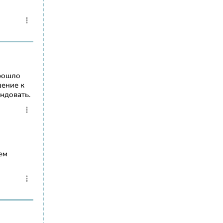
прошло
шение к
ндовать.
ем