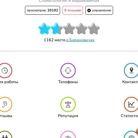
Стоматология в Барановичах
просмотров:
20192
9 отзывов
управление
1162 место
в Барановичах
мя работы
Телефоны
Контак
тзывы
Репутация
Статисти