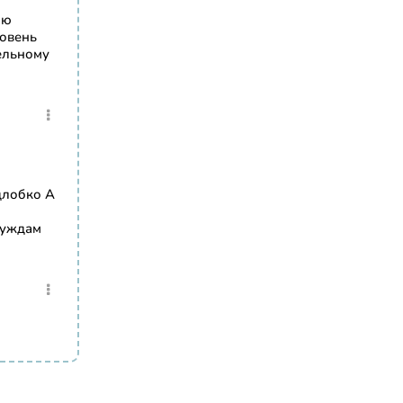
юю
ровень
ельному
длобко А
нуждам