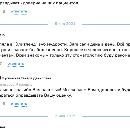
равдывать доверие наших пациентов.
8
ответить
5 янв 2021
а К
ляла в "Элитленд" зуб мудрости. Записали день в день. Всё 
тро и главное безболезненно. Хорошее и человеческое отно
иентам. Всем знакомым только эту стоматологию буду рекоме
7
ответить
Кустинская Тамара Даниловна
фев 2021
Елена К
льшое спасибо Вам за отзыв! Мы желаем Вам здоровья и буд
араться оправдывать Вашу оценку.
8
ответить
7 мая 2015
яна