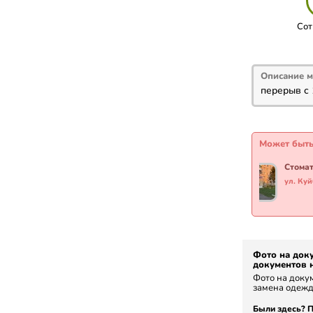
Сот
Описание м
перерыв с 
Может быть
ул. Ку
Фото на док
документов н
Фото на докум
замена одежд
Были здесь? П