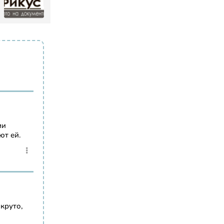
ми
ют ей.
круто,