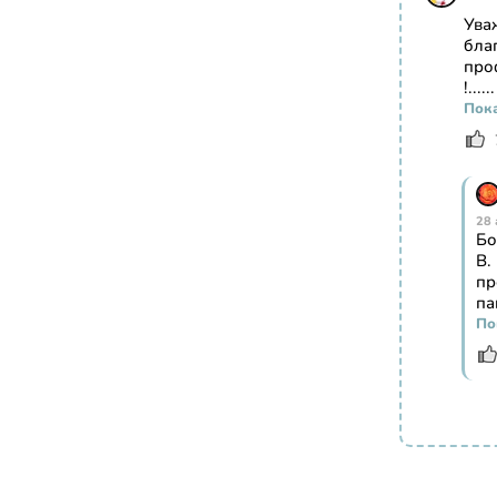
Ува
бла
про
!......
Пока
28 
Бо
В.
пр
па
По