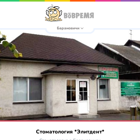
Барановичи
Стоматология *Элитдент*