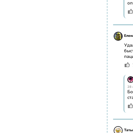
оп
Елен
Уда
быс
пац
28 
Бо
ст
Тать