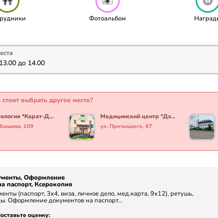
рудники
Фотоальбом
Наград
еста
13.00 до 14.00
 стоит выбрать другое место?
Стоматология *Карат-Дент*
Медицинский центр *Дэйскомп*
йбышева, 109
ул. Притыцкого, 67
ументы, Оформление
а паспорт, Ксерокопия
енты (паспорт, 3х4, виза, личное дело, мед.карта, 9х12), ретушь,
ы. Оформление документов на паспорт...
оставьте оценку: