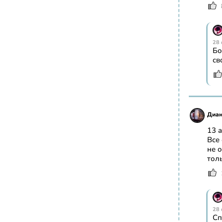
28 
Бо
св
Диа
13 
Все
не 
тол
28 
Сп