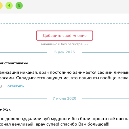
3
4
5
Добавить своё мнение
анонимно и без регистрации
6 дек 2025
нт стоматологии
анизация никакая, врач постоянно занимается своими личны
росами. Складывается ощущение, что пациенты вообще меша
8
ответить
7 июня 2020
м Жук
нь доволен,удалили зуб мудрости без боли ,просто всё очень 
сонал вежливый, врач супер! спасибо Вам большое!!!