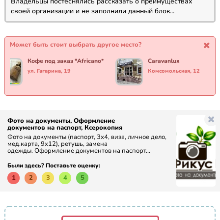
Владельцы постеснялись рассказать о преимуществах
своей организации и не заполнили данный блок...
Может быть стоит выбрать другое место?
Кофе под заказ *Africano*
Caravanlux
ул. Гагарина, 19
Комсомольская, 12
Фото на документы, Оформление
документов на паспорт, Ксерокопия
Фото на документы (паспорт, 3х4, виза, личное дело,
мед.карта, 9х12), ретушь, замена
одежды. Оформление документов на паспорт...
Были здесь? Поставьте оценку:
1
2
3
4
5