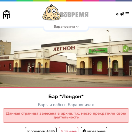
ещё
Барановичи
Бар *Лондон*
Бары и пабы в Барановичах
Данная страница занесена в архив, т.к. место прекратило свою
деятельность
просмотров:
4395
6 отзывов
управление