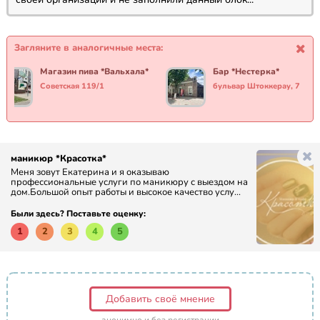
Загляните в аналогичные места:
Магазин пива *Вальхала*
Бар *Нестерка*
Советская 119/1
бульвар Штоккерау, 7
маникюр *Красотка*
Меня зовут Екатерина и я оказываю
профессиональные услуги по маникюру с выездом на
дом.Большой опыт работы и высокое качество услу...
Были здесь? Поставьте оценку:
1
2
3
4
5
Добавить своё мнение