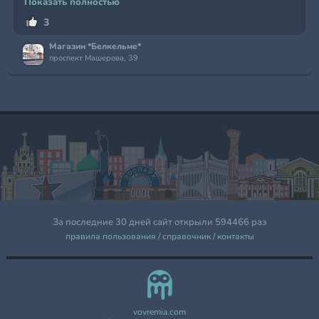
Показать полностью
3
Магазин *Белкельме*
проспект Машерова, 39
За последние 30 дней сайт открыли 594466 раз
правила пользования
/
справочник
/
контакты
vovremia.com