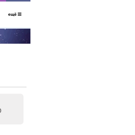
ещё
)