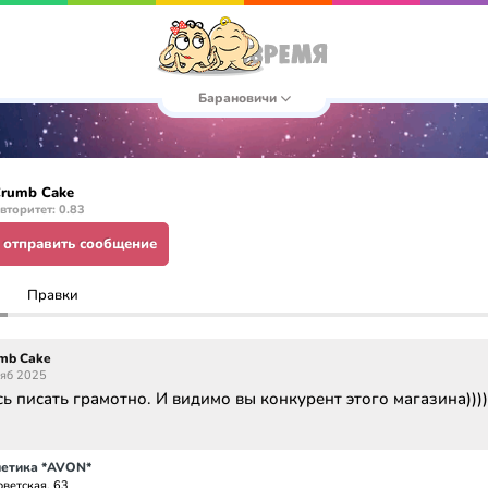
Барановичи
rumb Cake
вторитет: 0.83
отправить сообщение
Правки
mb Cake
ояб 2025
ь писать грамотно. И видимо вы конкурент этого магазина))))
етика *AVON*
оветская, 63