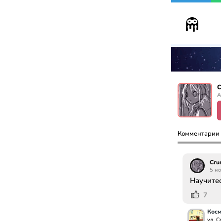
C
А
Комментарии
Cru
5 н
Научитес
7
Косм
ул. С