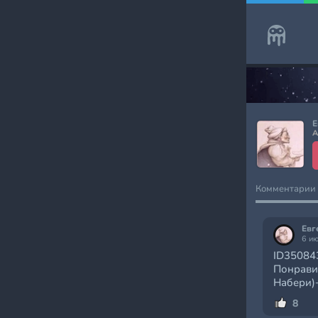
Е
А
Комментарии
Евг
6 и
ID35084
Понрави
Набери)
8