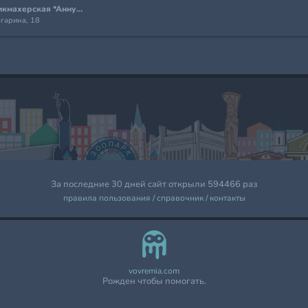
Парикмахерская *Аннушка*
агарина, 18
За последние 30 дней сайт открыли 594466 раз
правила пользования
/
справочник
/
контакты
vovremia.com
Рожден чтобы помогать.