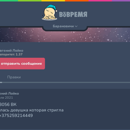
Барановичи
вгений Лойко
вторитет: 1.37
отправить сообщение
Правки
ений Лойко
юля 2021
3056 ВК
лась девушка которая стригла
+375259214449