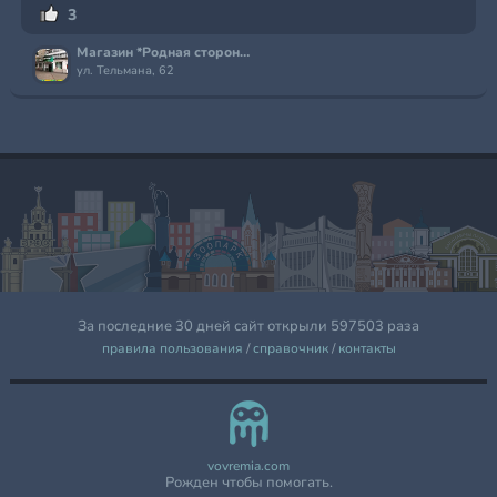
3
Магазин *Родная сторона*
ул. Тельмана, 62
За последние 30 дней сайт открыли 597503 раза
правила пользования
/
справочник
/
контакты
vovremia.com
Рожден чтобы помогать.