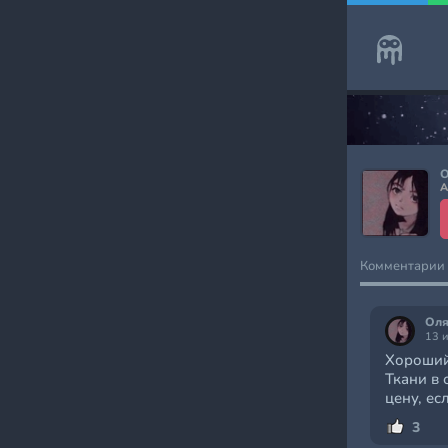
О
А
Комментарии
Оля
13 
Хороший
Ткани в 
цену, ес
3