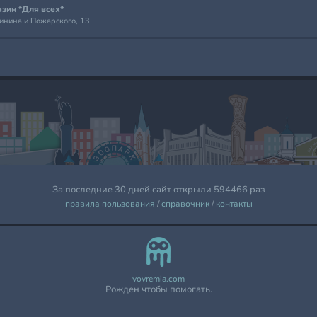
зин *Для всех*
Минина и Пожарского, 13
За последние 30 дней сайт открыли 594466 раз
правила пользования
/
справочник
/
контакты
vovremia.com
Рожден чтобы помогать.