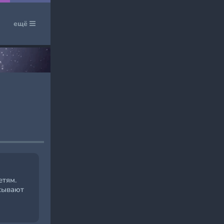
ещё
етям.
асывают