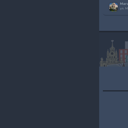
Мага
ул. 