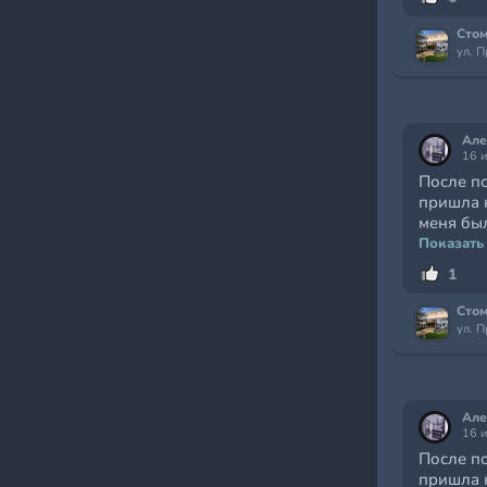
Стом
ул. 
Але
16 
После п
пришла 
меня был
Показать
1
Стом
ул. 
Але
16 
После п
пришла 