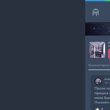
А
А
Комментарии
Але
16 
После п
пришла 
меня был
Показать
6