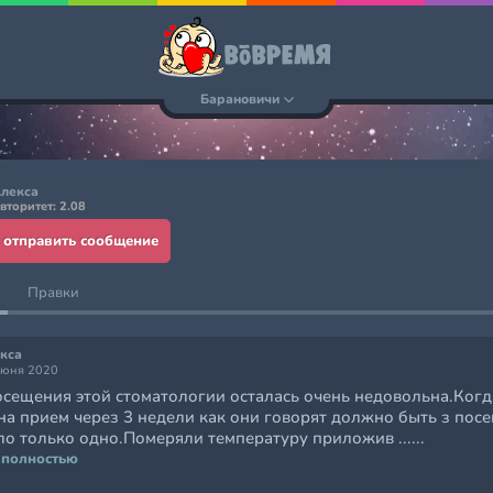
Барановичи
лекса
вторитет: 2.08
отправить сообщение
Правки
кса
июня 2020
осещения этой стоматологии осталась очень недовольна.Когд
на прием через 3 недели как они говорят должно быть з пос
о только одно.Померяли температуру приложив ......
 полностью