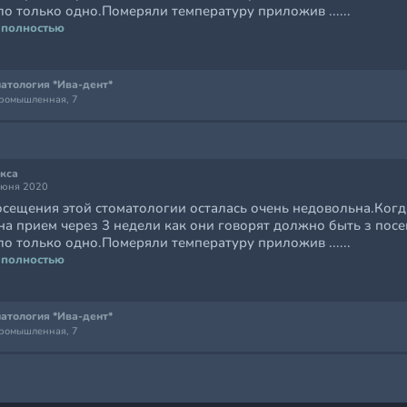
о только одно.Померяли температуру приложив ......
 полностью
атология *Ива-дент*
Промышленная, 7
кса
июня 2020
осещения этой стоматологии осталась очень недовольна.Когд
на прием через 3 недели как они говорят должно быть з пос
о только одно.Померяли температуру приложив ......
 полностью
атология *Ива-дент*
Промышленная, 7