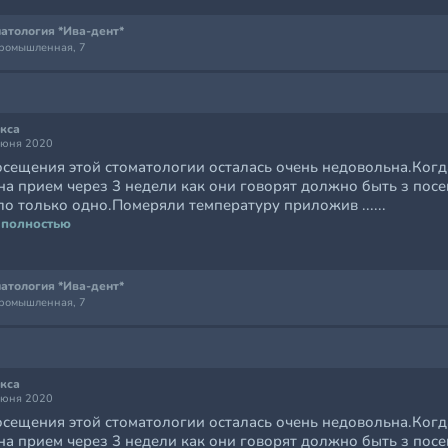
атология *Ива-дент*
Промышленная, 7
кса
июня 2020
осещения этой стоматологии осталась очень недовольна.Когд
на прием через 3 недели как они говорят должно быть з пос
о только одно.Померяли температуру приложив ......
 полностью
атология *Ива-дент*
Промышленная, 7
кса
июня 2020
осещения этой стоматологии осталась очень недовольна.Когд
на прием через 3 недели как они говорят должно быть з пос