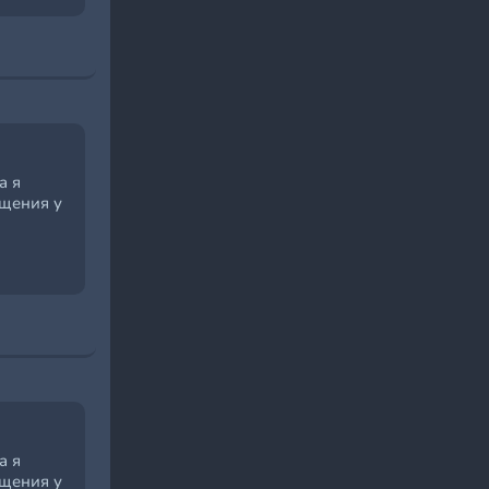
а я
ещения у
а я
ещения у