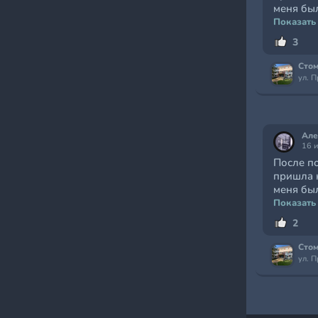
меня был
Показать
3
Стом
ул. 
Але
16 
После п
пришла 
меня был
Показать
2
Стом
ул. 