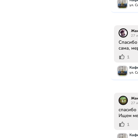
Кафе
ул. С
Жа
27 
Спасибо 
сама, ме
1
Кафе
ул. С
Жа
27 
спасибо 
Ищем ме
1
Кафе