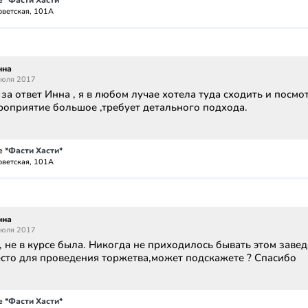
 *Фасти Хасти*
оветская, 101А
нна
июля 2017
за ответ Инна , я в любом лучае хотела туда сходить и посмо
роприятие большое ,требует детального подхода.
 *Фасти Хасти*
оветская, 101А
нна
июля 2017
, не в курсе была. Никогда не приходилось бывать этом завед
сто для проведения торжетва,может подскажете ? Спасибо
 *Фасти Хасти*