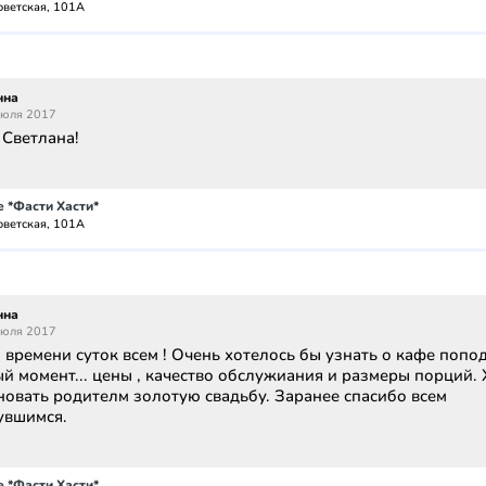
оветская, 101А
нна
июля 2017
 Светлана!
 *Фасти Хасти*
оветская, 101А
нна
июля 2017
времени суток всем ! Очень хотелось бы узнать о кафе попо
й момент... цены , качество обслужиания и размеры порций.
новать родителм золотую свадьбу. Заранее спасибо всем
увшимся.
 *Фасти Хасти*