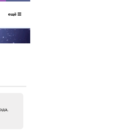
ещё
юда,