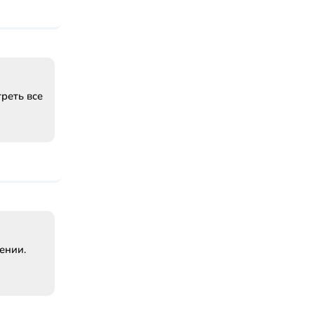
треть все
ении.