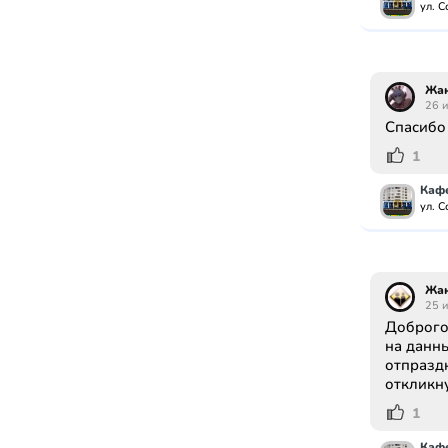
ул. С
Жа
26 
Спасибо
1
Кафе
ул. С
Жа
25 
Доброго 
на данны
отпразд
откликн
1
Кафе