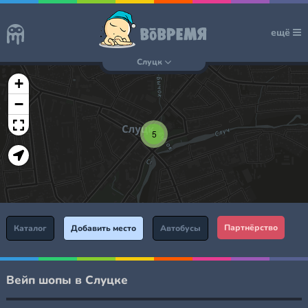
ещё
Слуцк
+
−
5
Партнёрство
Каталог
Добавить место
Автобусы
Вейп шопы в Слуцке