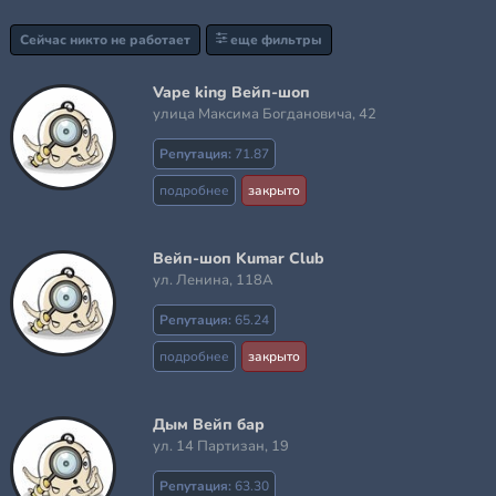
Сейчас никто не работает
еще фильтры
Vape king Вейп-шоп
улица Максима Богдановича, 42
Репутация:
71.87
подробнее
закрыто
Вейп-шоп Kumar Club
ул. Ленина, 118А
Репутация:
65.24
подробнее
закрыто
Дым Вейп бар
ул. 14 Партизан, 19
Репутация:
63.30