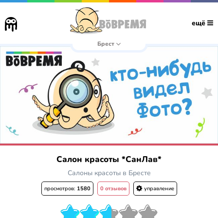
ещё
Брест
Салон красоты *СанЛав*
Салоны красоты в Бресте
просмотров:
1580
0 отзывов
управление