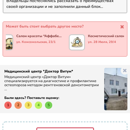
Владельцы постеснялись рассказать о преимуществах
своей организации и не заполнили данный блок...
Может быть стоит выбрать другое место?
Салон красоты *Аффабель*
Косм
ул. Комсомольская, 23/1
ул. 28 Июля, 29/4
Медицинский центр *Доктор Витум*
Медицинский центр «Доктор Витум»
специализируется на диагностике и профилактике
остеопороза методом рентгеновской денситометрии
...
Были здесь? Поставьте оценку:
1
2
3
4
5