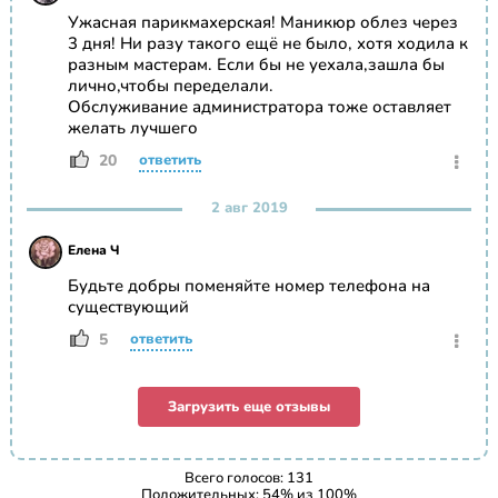
Ужасная парикмахерская! Маникюр облез через
3 дня! Ни разу такого ещё не было, хотя ходила к
разным мастерам. Если бы не уехала,зашла бы
лично,чтобы переделали.
Обслуживание администратора тоже оставляет
желать лучшего
20
ответить
2 авг 2019
Елена Ч
Будьте добры поменяйте номер телефона на
существующий
5
ответить
Загрузить еще отзывы
Всего голосов:
131
Положительных:
54
% из
100
%