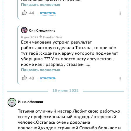
Показать полностью
44
ответить
Оля Смешинина
6 дек 2022
FrankenGrin
Если человека устроил результат
работы,которую сделала Татьяна, то при чём
тут твоё :сходите к врачу которого подменяет
уборщица ??? У тя просто нету аргументов ,
кроме как : разряяд , стааааж ......
Показать полностью
48
ответить
16 июля 2022
Инна.г.Несвиж
Татьяна отличный мастер.Любит свою работу,ко
всему профессиональный подход.Интересный
человек.Осталась очень довольна
покраской,уходом,стрижкой.Спасибо большое и