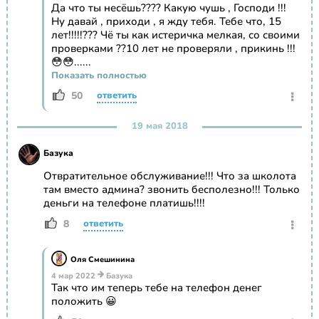
Да что ты несёшь???? Какую чушь , Господи !!!
Ну давай , приходи , я жду тебя. Тебе что, 15
лет!!!!!??? Чё ты как истеричка мелкая, со своими
проверками ??10 лет не проверяли , прикинь !!!
😳😳......
Показать полностью
50
ответить
19 мая 2018
Базука
Отвратительное обслуживание!!! Что за школота
там вместо админа? звонить бесполезно!!! Только
деньги на телефоне платишь!!!!
8
ответить
Оля Смешинина
4 мар 2022
Базука
Так что им теперь тебе на телефон денег
положить 😀