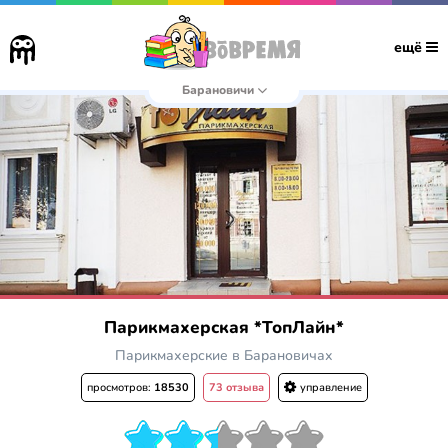
ещё
Барановичи
Парикмахерская *ТопЛайн*
Парикмахерские в Барановичах
просмотров:
18530
73 отзыва
управление