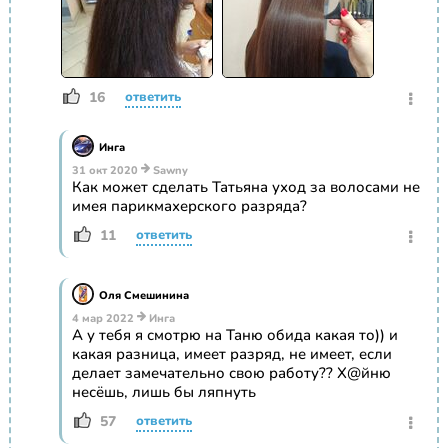
16
ответить
Инга
31 окт 2020
Sawny
Как может сделать Татьяна уход за волосами не
имея парикмахерского разряда?
11
ответить
Оля Смешинина
4 мар 2022
Инга
А у тебя я смотрю на Таню обида какая то)) и
какая разница, имеет разряд, не имеет, если
делает замечательно свою работу?? Х@йню
несёшь, лишь бы ляпнуть
57
ответить