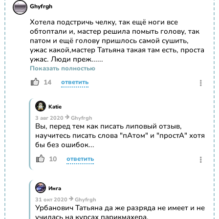
Ghyfrgh
Хотела подстричь челку, так ещё ноги все
обтоптали и, мастер решила помыть голову, так
патом и ещё голову пришлось самой сушить,
ужас какой,мастер Татьяна такая там есть, проста
ужас. Люди преж......
Показать полностью
14
ответить
Katie
3 авг 2020
Ghyfrgh
Вы, перед тем как писать липовый отзыв,
научитесь писать слова "пАтом" и "простА" хотя
бы без ошибок...
10
ответить
Инга
31 окт 2020
Ghyfrgh
Урбанович Татьяна да же разряда не имеет и не
училась на курсах парикмахера.