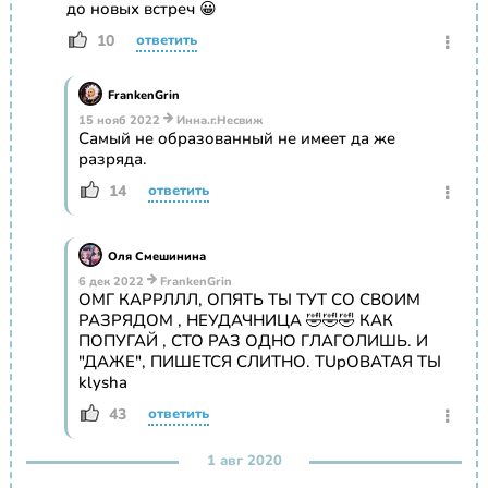
до новых встреч 😀
10
ответить
FrankenGrin
15 нояб 2022
Инна.г.Несвиж
Самый не образованный не имеет да же
разряда.
14
ответить
Оля Смешинина
6 дек 2022
FrankenGrin
ОМГ КАРРЛЛЛ, ОПЯТЬ ТЫ ТУТ СО СВОИМ
РАЗРЯДОМ , НЕУДАЧНИЦА 🤣🤣🤣 КАК
ПОПУГАЙ , СТО РАЗ ОДНО ГЛАГОЛИШЬ. И
"ДАЖЕ", ПИШЕТСЯ СЛИТНО. ТUpОВАТАЯ ТЫ
klysha
43
ответить
1 авг 2020