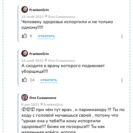
FrankenGrin
15 нояб 2022
Оля Смешинина
Человеку здоровье испортили и не только
одному!!!!!
9
ответить
FrankenGrin
15 нояб 2022
Оля Смешинина
А сходите к врачу которого подменяет
уборщица!!!!
14
ответить
Оля Смешинина
6 дек 2022
FrankenGrin
🤦🤦🤦 при чём тут врач , к парикмахеру !!! Ты по
ходу с головой мучаешься своей , потому что
"урная она у тебя!!!и кому испортили
здоровье!!? Боже не позорься!!! Ты как
маленькая крЫса, котора......