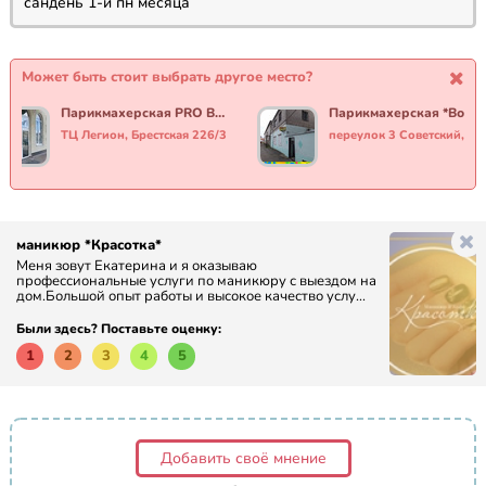
сандень 1-й пн месяца
Может быть стоит выбрать другое место?
Парикмахерская PRO ВОЛОСЫ
ТЦ Легион, Брестская 226/3
переулок 3 Советский, 2
маникюр *Красотка*
Меня зовут Екатерина и я оказываю
профессиональные услуги по маникюру с выездом на
дом.Большой опыт работы и высокое качество услу...
Были здесь? Поставьте оценку:
1
2
3
4
5
Добавить своё мнение