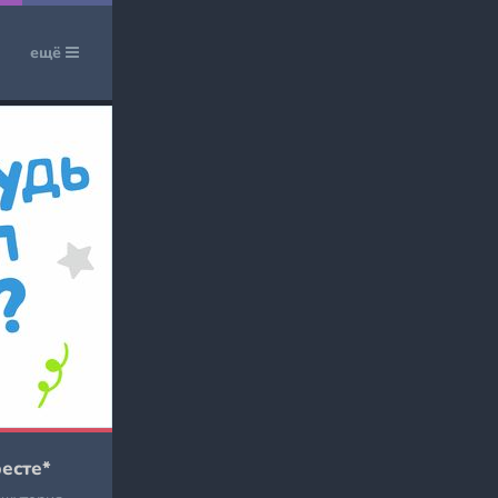
ещё
ресте*