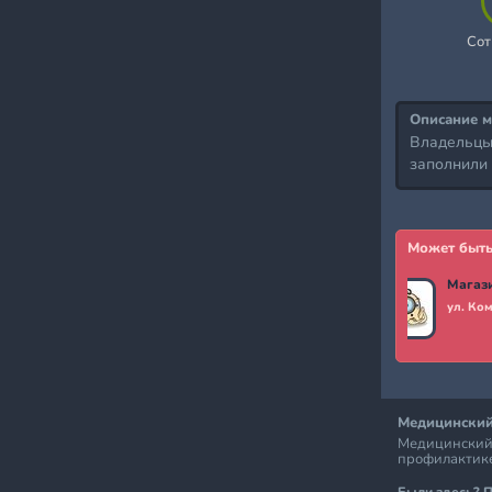
Сот
Описание м
Владельцы 
заполнили 
Может быть
ул. Ко
Медицинский
Медицинский 
профилактике