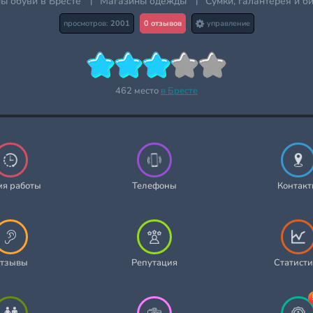
ы обуви в Бресте
|
Магазины одежды
|
Сумки, галантерея и б
просмотров:
2001
0 отзывов
управление
462 место
в Бресте
мя работы
Телефоны
Контак
тзывы
Репутация
Статисти