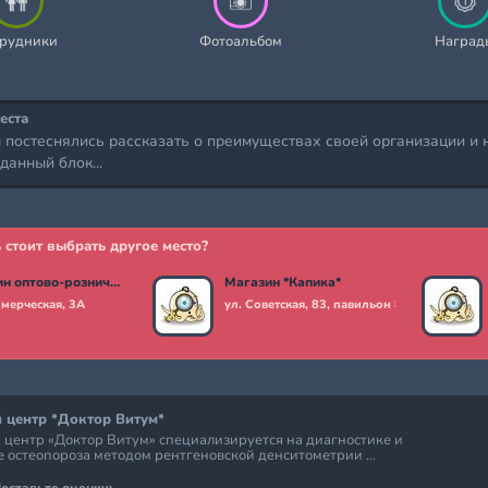
рудники
Фотоальбом
Наград
еста
постеснялись рассказать о преимуществах своей организации и 
данный блок...
 стоит выбрать другое место?
Магазин оптово-розничный *Амадэус*
Магазин *Капика*
ммерческая, 3А
ул. Советская, 83, павильон 8
 центр *Доктор Витум*
центр «Доктор Витум» специализируется на диагностике и
 остеопороза методом рентгеновской денситометрии ...