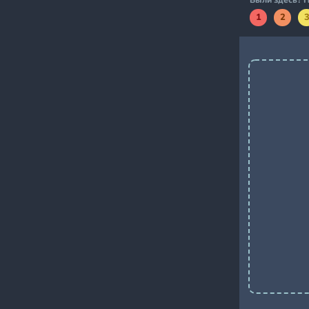
Были здесь? П
1
2