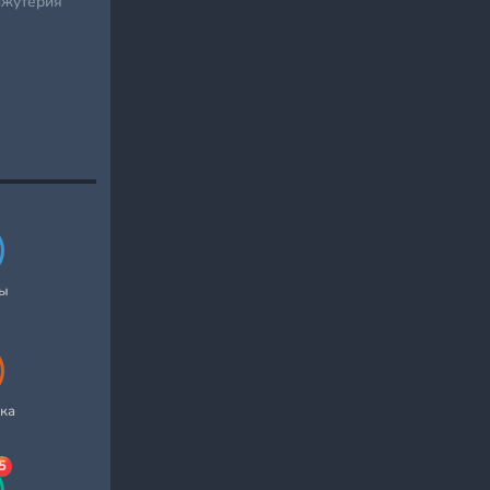
ижутерия
ты
ка
5