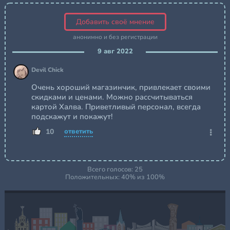
располагается в 13 странах мира и насчитывает более 780
оптовых партнеров. Если вы мечтаете открыть новую
Добавить своё мнение
розничную fashion-сеть в вашем городе или развить уже
анонимно и без регистрации
существующий бизнес, мы окажем всю необходимую
помощь и поддержку на любом из этапов.
9 авг 2022
Devil Chick
Очень хороший магазинчик, привлекает своими
скидками и ценами. Можно рассчитываться
картой Халва. Приветливый персонал, всегда
подскажут и покажут!
10
ответить
Всего голосов:
25
Положительных:
40
% из
100
%