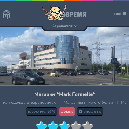
ещё
Барановичи
Магазин *Mark Formelle*
тская одежда в Барановичах
|
Магазины нижнего белья
|
Маг
просмотров:
1070
1 отзыв
управление