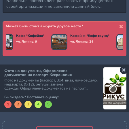
Владельцы постеснялись рассказать о преимуществах
своей организации и не заполнили данный блок...
Может быть стоит выбрать другое место?
Кафе *Кофейня*
Кофейня *Кофе саунд*
ул. Ленина, 9
ул. Ленина, 24
Фото на документы, Оформление
документов на паспорт, Ксерокопия
Фото на документы (паспорт, 3х4, виза, личное дело,
мед.карта, 9х12), ретушь, замена
одежды. Оформление документов на паспорт...
Были здесь? Поставьте оценку:
1
2
3
4
5