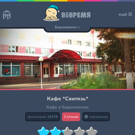
ещё
Барановичи
Кафе *Свитязь*
Кафе в Барановичах
просмотров:
15279
3 отзыва
управление