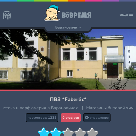
ещё
Барановичи
ПВЗ *Faberlic*
сметика и парфюмерия в Барановичах
|
Магазины бытовой хим
просмотров:
1238
0 отзывов
управление