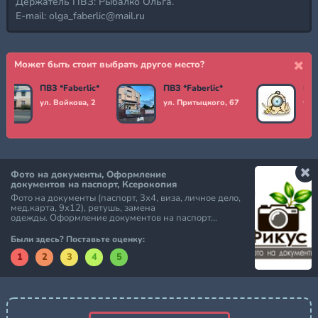
Держатель ПВЗ: Рыбалко Ольга.
E-mail: olga_faberlic@mail.ru
Может быть стоит выбрать другое место?
ПВЗ *Faberlic*
ПВЗ *Faberlic*
ПВЗ
ул. Войкова, 2
ул. Притыцкого, 67
ул.
Фото на документы, Оформление
документов на паспорт, Ксерокопия
Фото на документы (паспорт, 3х4, виза, личное дело,
мед.карта, 9х12), ретушь, замена
одежды. Оформление документов на паспорт...
Были здесь? Поставьте оценку:
1
2
3
4
5