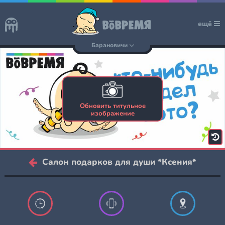
ещё
Барановичи
Обновить титульное
изображение
Салон подарков для души *Ксения*