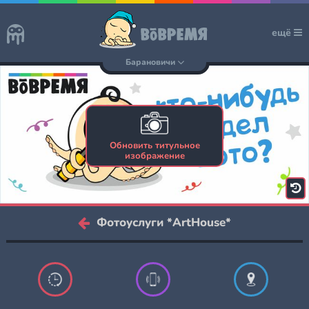
ещё
Барановичи
Обновить титульное
изображение
Фотоуслуги *ArtHouse*