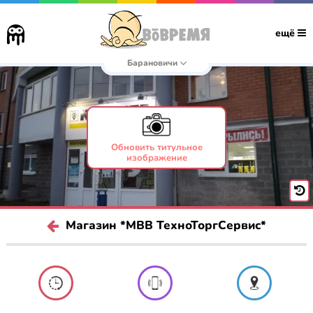
ещё
Барановичи
Обновить титульное
изображение
Магазин *МВВ ТехноТоргСервис*