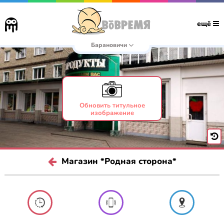
ещё
Барановичи
Обновить титульное
изображение
Магазин *Родная сторона*