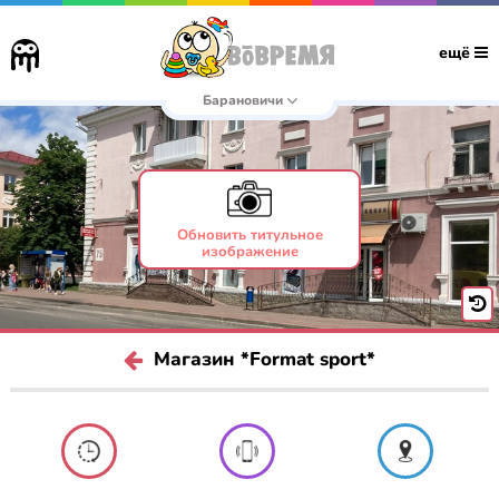
ещё
Барановичи
Обновить титульное
изображение
Магазин *Format sport*