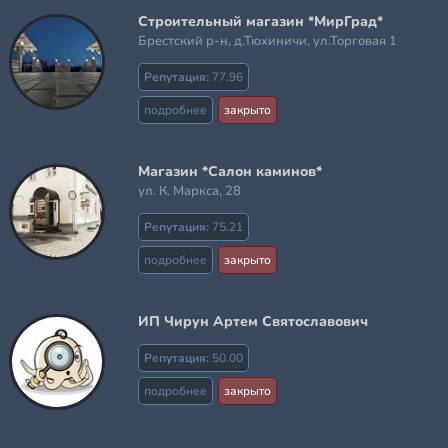
Строительный магазин *МирГрад*
Брестский р-н, д.Тюхиничи, ул.Торговая 1
Репутация:
77.96
подробнее
закрыто
Магазин *Салон каминов*
ул. К. Маркса, 28
Репутация:
75.21
подробнее
закрыто
ИП Чирун Артем Святославович
Репутация:
50.00
подробнее
закрыто