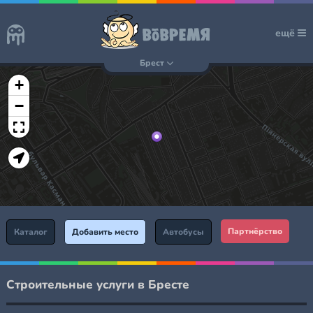
ещё
Брест
+
−
Партнёрство
Каталог
Добавить место
Автобусы
Строительные услуги в Бресте