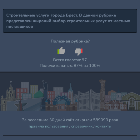
Строительные услуги города Брест. В данной рубрике
представлен широкий выбор строительных услуг от местных
поставщиков
Полезная рубрика?
Всего голосов:
97
Положительных:
87
% из
100
%
За последние 30 дней сайт открыли 589093 раза
правила пользования
/
справочник
/
контакты