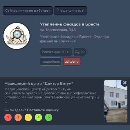
Сейчас никто не работает
еще фильтры
Утепление фасадов в Бресте
ул. Московская, 348
Утепление фасадов в Бресте. Отделка
фасада американка
Репутация:
89.49
29
подробнее
закрыто
Медицинский центр *Доктор Витум*
Медицинский центр «Доктор Витум»
специализируется на диагностике и профилактике
остеопороза методом рентгеновской денситометрии
...
Были здесь? Поставьте оценку:
1
2
3
4
5